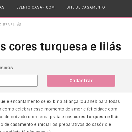
AS
EVENTO CASAR.COM
SITE DE CASAMENTO
UESA E LILÁS
 cores turquesa e lilás
usivos
quele encantamento de exibir a aliança (ou anel) para todas
em como celebrar esse momento de amor e felicidade com
o de noivado com tema praia e nas
cores turquesa e lilás
o de casamento e iniciar os preparativos do casório e