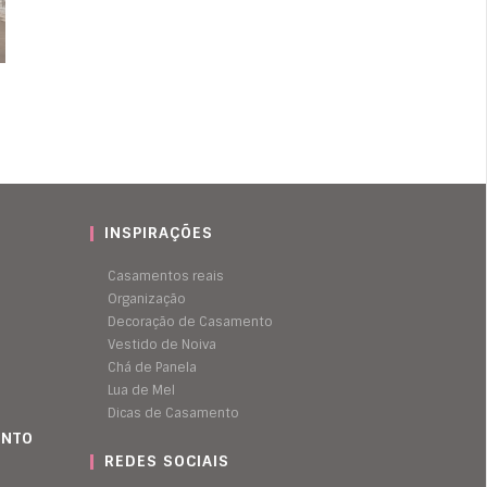
INSPIRAÇÕES
Casamentos reais
Organização
Decoração de Casamento
Vestido de Noiva
Chá de Panela
Lua de Mel
Dicas de Casamento
ENTO
REDES SOCIAIS