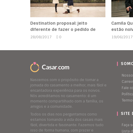
Destination proposal: jeito
Camila Qu
diferente de fazer o pedido de
estão noi
28/08/2017
0
19/06/2017
Marcela
Kipman
SOMO
Nosso
Nascemos com o propósito de tornar a
Carrei
jornada do casamento a melhor, mais fácil e
Fale 
encantadora experiência para os noivos.
Políti
Nós acreditamos no casamento: é um
Termo
momento compartilhado com a família, os
amigos e a comunidade.
SITE
Todos os dias nos perguntamos como
estamos tornando a vida dos casais mais
fácil, divertida e fascinante. Fazemos tudo
Faça s
isso de forma humana, com prazer e
Lista