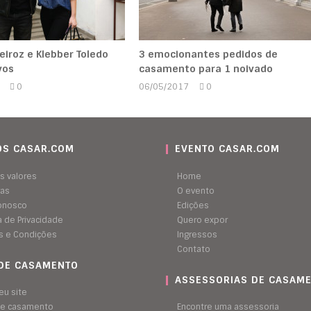
eiroz e Klebber Toledo
3 emocionantes pedidos de
vos
casamento para 1 noivado
0
06/05/2017
0
Marcela
Marcela
Kipman
Kipman
S CASAR.COM
EVENTO CASAR.COM
s valores
Home
ras
O evento
conosco
Edições
ca de Privacidade
Quero expor
s e Condições
Ingressos
Contato
 DE CASAMENTO
ASSESSORIAS DE CASAM
eu site
 de casamento
Encontre uma assessoria