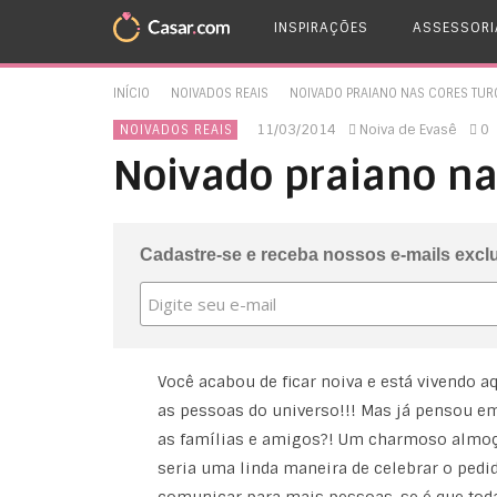
INSPIRAÇÕES
ASSESSORI
INÍCIO
NOIVADOS REAIS
NOIVADO PRAIANO NAS CORES TURQ
11/03/2014
Noiva de Evasê
0
NOIVADOS REAIS
Noivado praiano nas
Cadastre-se e receba nossos e-mails excl
Você acabou de ficar noiva e está vivendo a
as pessoas do universo!!! Mas já pensou 
as famílias e amigos?! Um charmoso almoç
seria uma linda maneira de celebrar o pedid