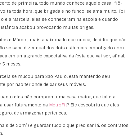
rto de primeira, todo mundo conhece aquele casal “iô-
e volta toda hora, que brigada e no fundo, se ama muito. Foi
 e a Marcela, eles se conheceram na escola e quando
distância acabou provocando muitas brigas.
untos e Márcio, mais apaixonado que nunca, decidiu que não
Não se sabe dizer qual dos dois está mais empolgado com
ada em uma grande expectativa da festa que vai ser, afinal,
e 5 meses.
rcela se mudou para São Paulo, está mantendo seu
te por não ter onde deixar seus móveis.
nquanto eles não compram uma casa maior, que tal ela
 a usar futuramente na
MetroFit
? Ele descobriu que eles
seguro, de armazenar pertences.
mais de 50m²) e guardar tudo o que precisar lá, os contratos
a.