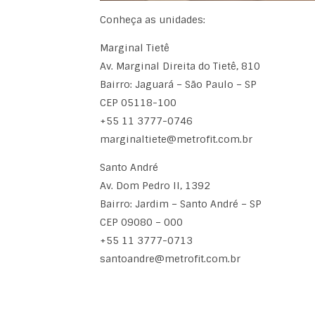
Conheça as unidades:
Marginal Tietê
Av. Marginal Direita do Tietê, 810
Bairro: Jaguará – São Paulo – SP
CEP 05118-100
+55 11 3777-0746
marginaltiete@metrofit.com.br
Santo André
Av. Dom Pedro II, 1392
Bairro: Jardim – Santo André – SP
CEP 09080 – 000
+55 11 3777-0713
santoandre@metrofit.com.br