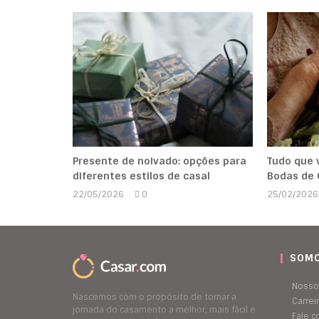
Presente de noivado: opções para
Tudo que 
diferentes estilos de casal
Bodas de
22/05/2026
0
25/02/2026
Marcela
Kipman
SOMO
Nosso
Nascemos com o propósito de tornar a
Carrei
jornada do casamento a melhor, mais fácil e
Fale 