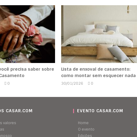
você precisa saber sobre
Lista de enxoval de casamento:
 Casamento
como montar sem esquecer nada
0
30/01/2026
0
Marcela
Marcela
Kipman
Kipman
S CASAR.COM
EVENTO CASAR.COM
s valores
Home
ras
O evento
conosco
Edições