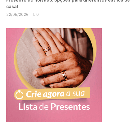
Presente de noivado: opções para diferentes estilos de
casal
22/05/2026
0
Marcela
Kipman