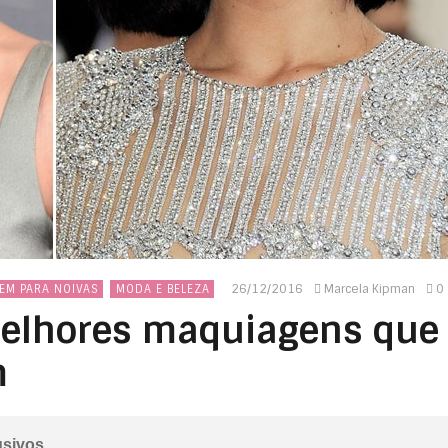
26/12/2016
Marcela Kipman
0
EM PARA NOIVAS
MODA E BELEZA
melhores maquiagens que
m
usivos