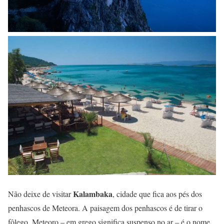
Kalambaka
Não deixe de visitar
, cidade que fica aos pés dos
penhascos de Meteora. A paisagem dos penhascos é de tirar o
fôlego. Meteoro – em grego significa suspenso no ar – é o nome