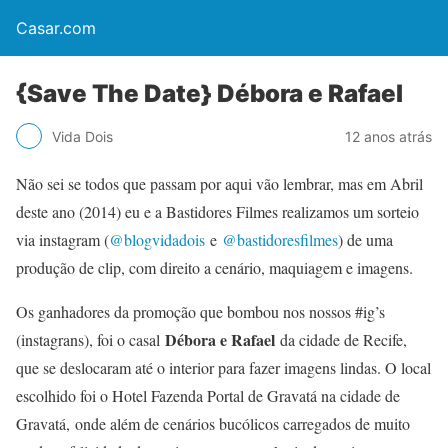
Casar.com
{Save The Date} Débora e Rafael
Vida Dois
12 anos atrás
Não sei se todos que passam por aqui vão lembrar, mas em Abril
deste ano (2014) eu e a Bastidores Filmes realizamos um sorteio
via instagram (
@blogvidadois
e
@bastidoresfilmes
) de uma
produção de clip, com direito a cenário, maquiagem e imagens.
Os ganhadores da promoção que bombou nos nossos #ig’s
Débora e Rafael
(instagrans), foi o casal
da cidade de Recife,
que se deslocaram até o interior para fazer imagens lindas. O local
escolhido foi o Hotel Fazenda Portal de Gravatá na cidade de
Gravatá, onde além de cenários bucólicos carregados de muito