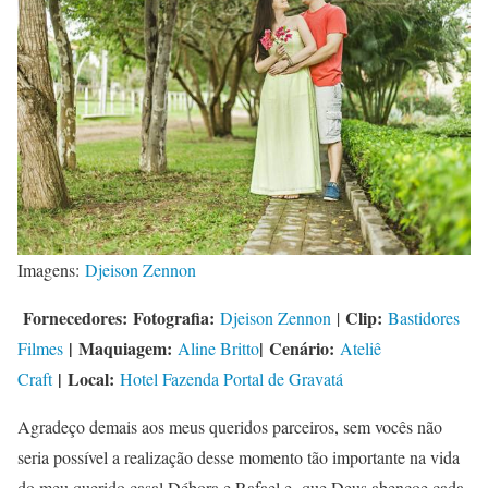
Imagens:
Djeison Zennon
Fornecedores:
Fotografia:
Clip:
Djeison Zennon
|
Bastidores
|
Maquiagem:
|
Cenário:
Filmes
Aline Britto
Ateliê
|
Local:
Craft
Hotel Fazenda Portal de Gravatá
Agradeço demais aos meus queridos parceiros, sem vocês não
seria possível a realização desse momento tão importante na vida
do meu querido casal Débora e Rafael e que Deus abençoe cada