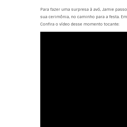
Para fazer uma surpresa à avó, Jamie passo
sua cerimônia, no caminho para a festa. Emo
Confira o vídeo desse momento tocante: