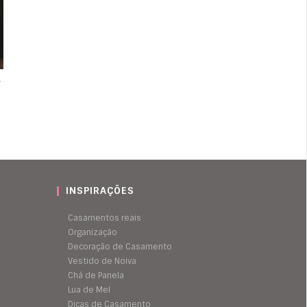
r
INSPIRAÇÕES
Casamentos reais
Organização
Decoração de Casamento
Vestido de Noiva
Chá de Panela
Lua de Mel
Dicas de Casamento