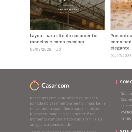
Layout para site de casamento:
Presentes
modelos e como escolher
como pedi
elegante
05/08/2026
0
Marcela
01/07/2026
Kipman
SOMO
Nosso
Nascemos com o propósito de tornar a
Carrei
jornada do casamento a melhor, mais fácil e
Fale 
encantadora experiência para os noivos.
Políti
Nós acreditamos no casamento: é um
Termo
momento compartilhado com a família, os
amigos e a comunidade.
SITE