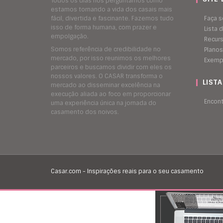
Todos os dias nos perguntamos como
estamos tornando a vida dos casais mais
fácil, divertida e fascinante. Fazemos tudo
Faça s
isso de forma humana, com prazer e
Lista
empolgação.
Recur
Somos referência de credibilidade no
Planos
mercado, por isso reunimos os melhores
Exemp
parceiros e buscamos dividir com eles os
nossos valores. O CASAR transforma o
LIST
mercado ao disseminar excelência na
execução aliada ao foco em proporcionar
Encon
uma experiência única na jornada do
casamento dos noivos.
Casar.com - Inspirações reais para o seu casamento