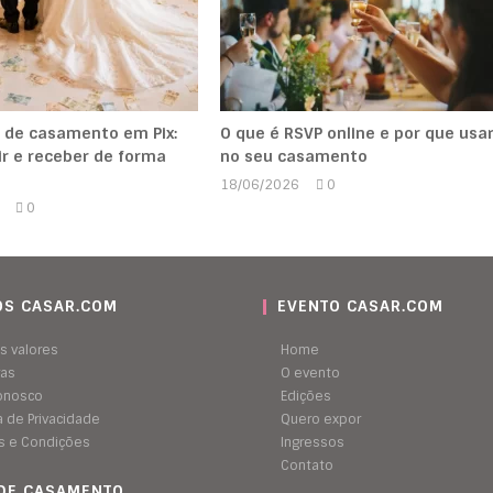
 de casamento em Pix:
O que é RSVP online e por que usa
r e receber de forma
no seu casamento
18/06/2026
0
Marcela
0
Kipman
Marcela
Kipman
S CASAR.COM
EVENTO CASAR.COM
s valores
Home
ras
O evento
conosco
Edições
ca de Privacidade
Quero expor
s e Condições
Ingressos
Contato
 DE CASAMENTO