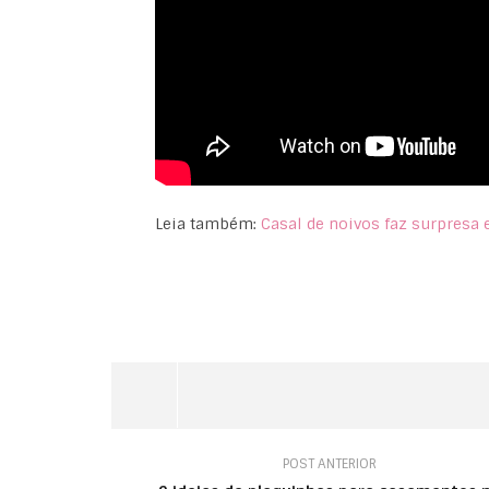
Leia também:
Casal de noivos faz surpresa e
POST ANTERIOR