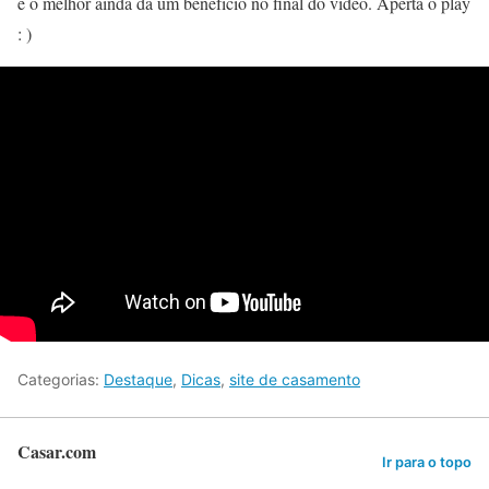
e o melhor ainda dá um benefício no final do vídeo. Aperta o play
: )
Categorias:
Destaque
,
Dicas
,
site de casamento
Casar.com
Ir para o topo