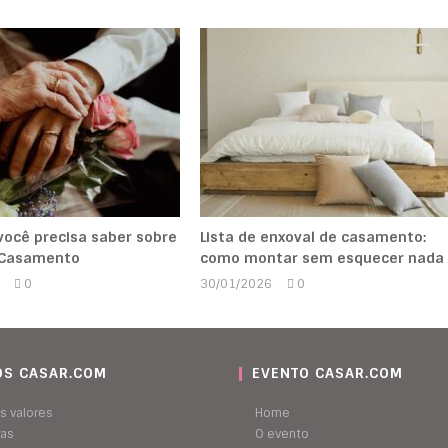
você precisa saber sobre
Lista de enxoval de casamento:
 Casamento
como montar sem esquecer nada
0
30/01/2026
0
Marcela
Marcela
Kipman
Kipman
S CASAR.COM
EVENTO CASAR.COM
s valores
Home
ras
O evento