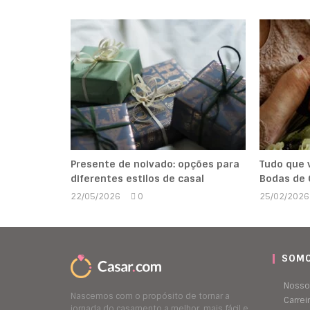
Presente de noivado: opções para
Tudo que 
diferentes estilos de casal
Bodas de
22/05/2026
0
25/02/2026
Marcela
Kipman
SOMO
Nosso
Nascemos com o propósito de tornar a
Carrei
jornada do casamento a melhor, mais fácil e