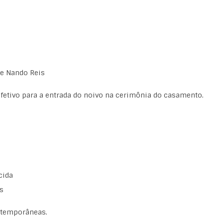
 e Nando Reis
etivo para a entrada do noivo na cerimônia do casamento.
cida
s
ntemporâneas.