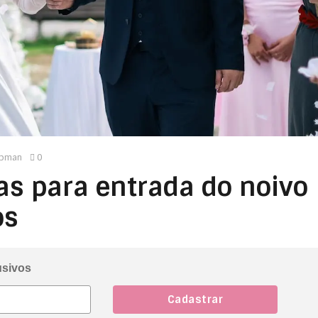
ipman
0
s para entrada do noivo
os
usivos