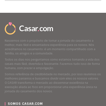
Nascemos com o propósito de tornar a jornada do casamento a
melhor, mais fácil e encantadora experiência para os noivos. Nós
acreditamos no casamento: é um momento compartilhado com a
família, os amigos e a comunidade.
Todos os dias nos perguntamos como estamos tornando a vida dos
casais mais fácil, divertida e fascinante. Fazemos tudo isso de forma
humana, com prazer e empolgação.
Somos referência de credibilidade no mercado, por isso reunimos os
melhores parceiros e buscamos dividir com eles os nossos valores.
O CASAR transforma o mercado ao disseminar excelência na
execução aliada ao foco em proporcionar uma experiência única na
jornada do casamento dos noivos.
SOMOS CASAR.COM